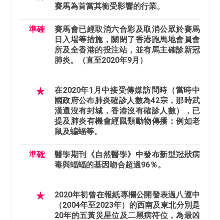
賽馬為首當其衝受影響的行業。
準確
賽馬會已經取消六合彩及取消公眾於賽馬
日入場等措施，關閉了香港跑馬地會員會
所及全香港的投注站，並有馬主確診新冠
肺炎。（直至2020年9月）
★
在2020年1月中接受傳媒訪問時（當時中
國政府公布肺炎確診人數為42宗，那時武
漢還沒有封城，香港沒有確診人數），已
提及肺炎有機會經鼠類動物傳播：例如老
鼠及蝙蝠等。
準確
醫學期刊《自然醫學》中發布新型冠狀病
毒與蝠蝠的基因吻合超過96％。
★
2020年初曾在報紙專欄公開發表過八運中
（2004年至2023年）的西南及東北分別是
20年的五黃災星位及二黑病符位，為最凶