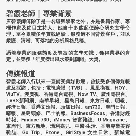
碧霞老師｜專業背景
唐碧霞師傅除了是一名堪輿學家之外，亦是書籍作家、專
欄作家及節目主持人。她自十多歲起便醉心研究玄學命
理，至今累積多年實戰經驗，服務過不同背景客戶，並以
嚴謹、清晰、可落地的分析風格見稱。
憑着專業的服務態度及豐富的玄學知識，獲得業界的肯
定，並榮獲「年度傑出風水策劃顧問」大獎。
傳媒報道
碧霞老師入行以來一直備受傳媒歡迎，曾接受多個傳媒報
道及採訪，包括：電視廣播（TVB）、鳳凰衛視、HOY、
ViuTV、澳廣視、香港電台電視、Now TV、廣州電視台、
TVBS新聞網、南華早報、星島日報、東方日報、明報、
經濟日報、香港文匯報、頭條日報、am730、澳門日報、
晴報、星島頭條、巴士的報、BusinessFocus、香港財經
時報、Finance 730、iMoney 智富雜誌、U Magazine、
東周刊、東方新地、瑪利嘉兒、中醫·生活、香港專業美容
雜誌、Go Trip、Ezone、GirlStyle 女生日常、新城電