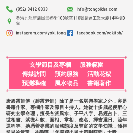
(852) 3412 8333
info@tongpikha.com
香港九龍新蒲崗景福街108號至110號超達工業大廈14字樓B
室
instagram.com/yoki.tong
facebook.com/yokitph/
⽞學節⽬及專欄
服務範圍
傳媒訪問
預約服務
活動花絮
預測準確
風水物品
書籍著作
唐碧霞師傅（碧霞老師）除了是一名堪輿學家之外，亦是
書籍作家、專欄作家及節目主持人。她從十多歲起便醉心
研究玄學命理，擅長各派風水、子平八字、易經占卜、三
世相書、紫微斗數、面相、掌相、改名、擇吉選日、流年
運程等。她憑着專業的服務態度及豐富的玄學知識，獲得
業界的肯定，並榮獲 「年度傑出風水策劃顧問」大獎。