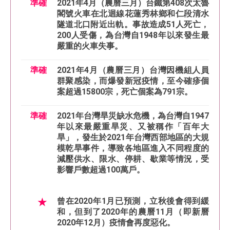
準確
2021年4月（農曆三月）台鐵第408次太魯
閣號火車在北迴線花蓮秀林鄉和仁段清水
隧道北口附近出軌。事故造成51人死亡，
200人受傷，為台灣自1948年以來發生最
嚴重的火車失事。
準確
2021年4月（農曆三月）台灣因機組人員
群聚感染，而爆發新冠疫情，至今確疹個
案超過15800宗，死亡個案為791宗。
準確
2021年台灣旱災缺水危機，為台灣自1947
年以來最嚴重旱災、又被稱作「百年大
旱」，發生於2021年台灣西部地區的大規
模乾旱事件，導致各地區進入不同程度的
減壓供水、限水、停耕、歇業等情況，受
影響戶數超過100萬戶。
★
曾在2020年1月已預測，立秋後會得到緩
和，但到了2020年的農曆11月（即新曆
2020年12月）疫情會再度惡化。