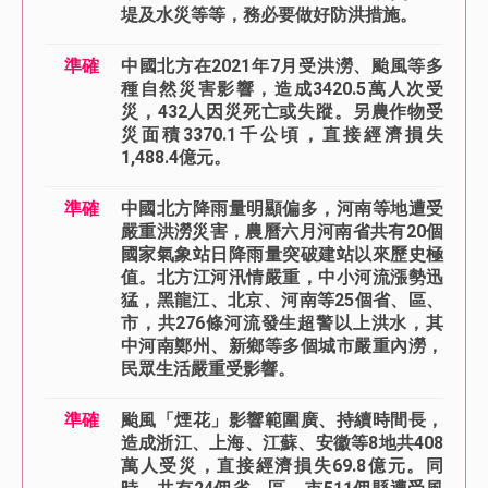
堤及水災等等，務必要做好防洪措施。
準確
中國北方在2021年7月受洪澇、颱風等多
種自然災害影響，造成3420.5萬人次受
災，432人因災死亡或失蹤。另農作物受
災面積3370.1千公頃，直接經濟損失
1,488.4億元。
準確
中國北方降雨量明顯偏多，河南等地遭受
嚴重洪澇災害，農曆六月河南省共有20個
國家氣象站日降雨量突破建站以來歷史極
值。北方江河汛情嚴重，中小河流漲勢迅
猛，黑龍江、北京、河南等25個省、區、
市，共276條河流發生超警以上洪水，其
中河南鄭州、新鄉等多個城市嚴重內澇，
民眾生活嚴重受影響。
準確
颱風「煙花」影響範圍廣、持續時間長，
造成浙江、上海、江蘇、安徽等8地共408
萬人受災，直接經濟損失69.8億元。同