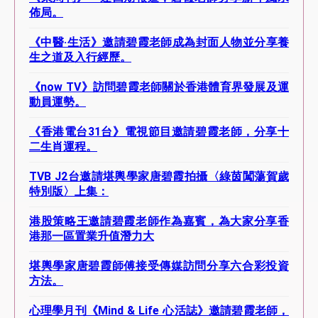
佈局。
《中醫·生活》邀請碧霞老師成為封面人物並分享養
生之道及入行經歷。
《now TV》訪問碧霞老師關於香港體育界發展及運
動員運勢。
《香港電台31台》電視節目邀請碧霞老師，分享十
二生肖運程。
TVB J2台邀請堪輿學家唐碧霞拍攝〈綠茵闖蕩賀歲
特別版〉上集：
港股策略王邀請碧霞老師作為嘉賓，為大家分享香
港那一區置業升值潛力大
堪輿學家唐碧霞師傅接受傳媒訪問分享六合彩投資
方法。
心理學月刊《Mind & Life 心活誌》邀請碧霞老師，