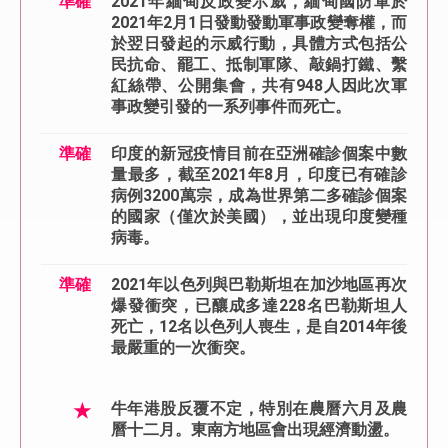
準確
2021年緬甸反政變示威，緬甸國防軍於
2021年2月1日發動發動軍事政變奪權，而
於翌日發起的示威行動，具體方式包括公
民抗命、罷工、抵制軍隊、敲鍋打鐵、繫
紅絲帶、公開集會，共有948人因此次軍
事政變引發的一系列事件而死亡。
準確
印度的新冠疫情目前在亞洲確診個案中數
量最多，截至2021年8月，印度已有確診
病例3200萬宗，成為世界第二多確診個案
的國家（僅次於美國），並出現印度變種
病毒。
準確
2021年以色列與巴勒斯坦在加沙地區再次
爆發衝突，已釀成多達228名巴勒斯坦人
死亡，12名以色列人喪生，是自2014年後
最嚴重的一次衝突。
★
牛年港股反覆不定，特別在農曆六月及農
曆十二月。東南方地區會出現經濟動盪。