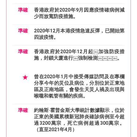
準確
香港政府於2020年9月因應疫情確病例減
少而放寬防疫措施。
準確
2020年12月本港疫情急速反彈，已開始第
四波疫情。
準確
香港政府於2020年12月起￼加強防疫措
施，封鎖大廈進行￼強制檢測￼￼￼￼。
★
曾在2020年1月中接受傳媒訪問及在專欄
分享今年的災位及病位，分別位於正東地
區及正南地區，會發生天災人禍及出現與
喉嚨和氣管有關的疾病。
準確
約翰斯·霍普金斯大學統計數據顯示，位於
正東的美國累積新冠肺炎確診病例至今超
過3200萬宗，死亡病例超過300萬宗。
（直至2021年4月）