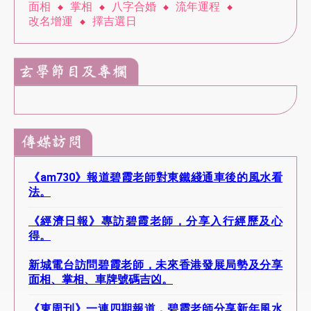
⾯相
掌相
八字合婚
流年運程
改名增運
擇吉選日
《am730》報道碧霞老師對東鐵綫通車後的風水看
法。
《經濟日報》專訪碧霞老師，分享入行經歷及心
得。
新城電台訪問碧霞老師，未來香港發展局勢及分享
面相、掌相、車牌號碼吉凶。
《東周刊》一連四期報道，碧霞老師分享新年風⽔