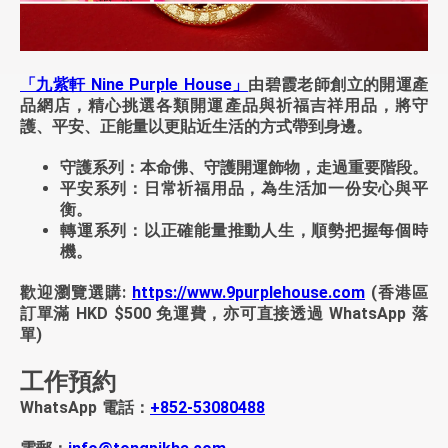
「九紫軒 Nine Purple House」
由碧霞老師創立的開運產
品網店，精心挑選各類開運產品與祈福吉祥用品，將守
護、平安、正能量以更貼近生活的方式帶到身邊。
守護系列
：本命佛、守護開運飾物，走過重要階段。
平安系列
：日常祈福用品，為生活加一份安心與平
衡。
轉運系列
：以正確能量推動人生，順勢把握每個時
機。
歡迎瀏覽選購:
https://www.9purplehouse.com
(香港區
訂單滿 HKD $500 免運費，亦可直接透過 WhatsApp 落
單)
工作預約
WhatsApp 電話：
+852-53080488