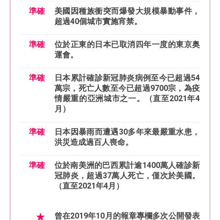
準確
美國因種族衝突而爆發大規模暴動事件，
超過40個城市實施宵禁。
準確
位於正東的日本已取消四年一度的東京奥
運會。
準確
日本累計確診新冠肺炎病例至今已超過54
萬宗，死亡人數至今已超過9700宗，為疫
情嚴重的亞洲城市之一。（直至2021年4
月）
準確
日本因暴雨而遭遇30多年來最嚴重水患，
洪災造成過百人喪命。
準確
位於南美洲的巴西累計逾1400萬人確診新
冠肺炎，超過37萬人死亡，僅次於美國。
（直至2021年4月）
★
曾在2019年10月的報章專欄多次公開發表