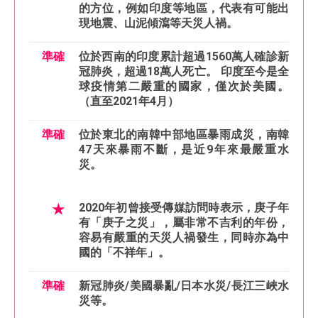
的方位，例如印度等地區，代表有可能出
現地震、山泥傾瀉等天災人禍。
準確
位於西南的印度累計超過1560萬人確診新
冠肺炎，超過18萬人死亡。 印度至今是全
球疫情第二嚴重的國家，僅次於美國。
（直至2021年4月）
準確
位於東北的南韓中部地區暴雨成災，南韓
47天來暴雨不斷，是近9年來最嚴重水
災。
★
2020年初曾接受傳媒訪問時表示，庚子年
有「庚子之災」，屬非常不吉利的年份，
容易有嚴重的天災人禍發生，同時亦為中
國的「不祥年」。
準確
新冠肺炎/美國暴亂/日本水災/長江三峽水
災等。