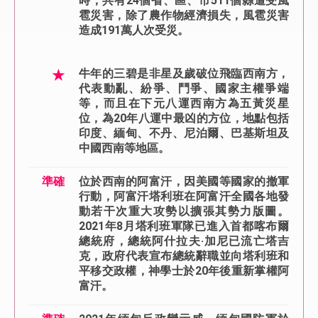
時，共有24個省、區、市511個縣遭受風
雹災害，除了農作物經濟損失，風雹災害
造成191萬人次受災。
★
牛年的三碧是非星及歲破位飛臨西南方，
代表動亂、紛爭、鬥爭、國家主權爭端
等，而且在下元八運西南方為五黃災星
位，為20年八運中最凶的方位，地點包括
印度、緬甸、不丹、尼泊爾、巴基斯坦及
中國西南等地區。
準確
位於西南的阿富汗，因美國等國家的撤軍
行動，阿富汗塔利班在阿富汗全國各地發
動若干次重大攻勢以擴張其勢力版圖。
2021年8月塔利班軍隊已進入首都喀布爾
總統府，總統阿什拉夫·加尼已流亡塔吉
克，政府代表宣布總統辭職並向塔利班和
平移交政權，神學士於20年後重新掌權阿
富汗。