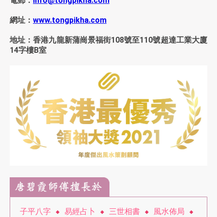
電郵：
info@tongpikha.com
網址：
www.tongpikha.com
地址：香港九龍新蒲崗景福街108號至110號超達工業大廈
14字樓B室
⼦平⼋字
易經占⼘
三世相書
風⽔佈局