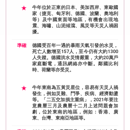
★
牛年位於正東的日本、美加西岸、東歐國
家（捷克、匈牙利、德國、波蘭、奧地利
等）及中國東面等地區，有機會出現地
震、海嘯、山泥傾瀉、風災等天災人禍困
擾。
準確
德國受百年一遇的暴雨天氣引發的水災，
死亡人數增至157人，至今仍有大約1300
人失蹤。德國洪水災情嚴重，大約20萬戶
家庭斷電，通訊網絡亦中斷。鄰國比利
時、荷蘭等亦受災。
★
牛年東南為五黃災星位，容易有天災人禍
發生，例如災難、鬥爭、疾病、經濟動盪
等。「二五交加損主重病」，2021年要注
意農曆三月及農曆十二月上述問題會加
劇，位於東南的地區，例如：香港、廣
東、台灣、東南亞地區等。