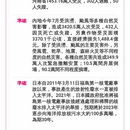
河南省1453.16萬人受災，302人遇難，50
人失蹤。
準確
內地今年7月受洪澇、颱風等多種自然災
害影響，造成3420.5萬人次受災，432人
因災死亡或失蹤。另農作物受災面積
3370.1千公頃，直接經濟損失1,488.4億
元。除了受洪澇、颱風的主要災害外，另
受風雹、乾旱、地震、森林火災等不同程
度的自然災害。各種自然災害共造成349.9
萬人次緊急撤離安置；10.5萬間房屋倒
塌，90.2萬間不同程度損壞。
準確
日本自2011年3月11日福島第一核電廠事
故以來，事故產生的放射性廢水一直被排
入太平洋。2021年，日本國政府批准將福
島第一核電廠事故後經過處理和稀釋的核
廢水排入太平洋的舉措，預期將於2023年
逐步向海洋排放核污水大約100多萬噸，
為期30年。