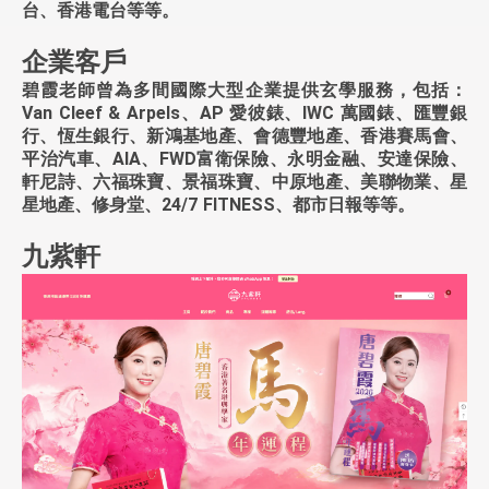
台、香港電台等等。
企業客戶
碧霞老師曾為多間國際大型企業提供玄學服務，包括：
Van Cleef & Arpels、AP 愛彼錶、IWC 萬國錶、匯豐銀
行、恆生銀行、新鴻基地產、會德豐地產、香港賽馬會、
平治汽車、AIA、FWD富衛保險、永明金融、安達保險、
軒尼詩、六福珠寶、景福珠寶、中原地產、美聯物業、星
星地產、修身堂、24/7 FITNESS、都市日報等等。
九紫軒