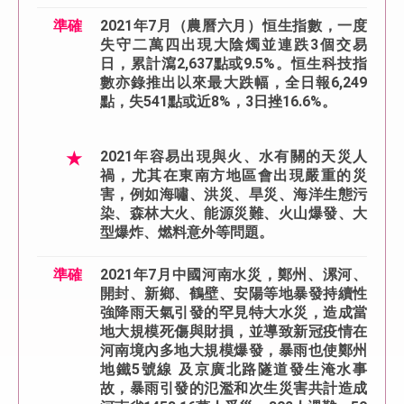
準確
2021年7月（農曆六月）恒生指數，一度
失守二萬四出現大陰燭並連跌3個交易
日，累計瀉2,637點或9.5%。恒生科技指
數亦錄推出以來最大跌幅，全日報6,249
點，失541點或近8%，3日挫16.6%。
★
2021年容易出現與火、水有關的天災人
禍，尤其在東南方地區會出現嚴重的災
害，例如海嘯、洪災、旱災、海洋生態污
染、森林大火、能源災難、火山爆發、大
型爆炸、燃料意外等問題。
準確
2021年7月中國河南水災，鄭州、漯河、
開封、新鄉、鶴壁、安陽等地暴發持續性
強降雨天氣引發的罕見特大水災，造成當
地大規模死傷與財損，並導致新冠疫情在
河南境內多地大規模爆發，暴雨也使鄭州
地鐵5號線 及京廣北路隧道發生淹水事
故，暴雨引發的氾濫和次生災害共計造成